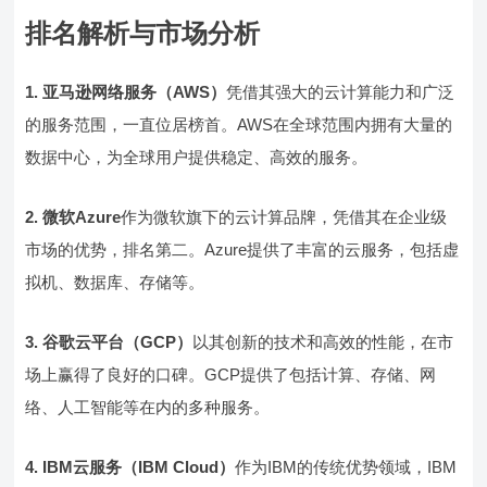
排名解析与市场分析
1. 亚马逊网络服务（AWS）
凭借其强大的云计算能力和广泛
的服务范围，一直位居榜首。AWS在全球范围内拥有大量的
数据中心，为全球用户提供稳定、高效的服务。
2. 微软Azure
作为微软旗下的云计算品牌，凭借其在企业级
市场的优势，排名第二。Azure提供了丰富的云服务，包括虚
拟机、数据库、存储等。
3. 谷歌云平台（GCP）
以其创新的技术和高效的性能，在市
场上赢得了良好的口碑。GCP提供了包括计算、存储、网
络、人工智能等在内的多种服务。
4. IBM云服务（IBM Cloud）
作为IBM的传统优势领域，IBM