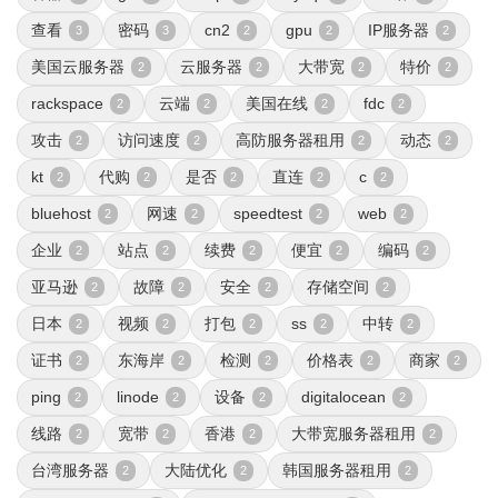
查看
密码
cn2
gpu
IP服务器
3
3
2
2
2
美国云服务器
云服务器
大带宽
特价
2
2
2
2
rackspace
云端
美国在线
fdc
2
2
2
2
攻击
访问速度
高防服务器租用
动态
2
2
2
2
kt
代购
是否
直连
c
2
2
2
2
2
bluehost
网速
speedtest
web
2
2
2
2
企业
站点
续费
便宜
编码
2
2
2
2
2
亚马逊
故障
安全
存储空间
2
2
2
2
日本
视频
打包
ss
中转
2
2
2
2
2
证书
东海岸
检测
价格表
商家
2
2
2
2
2
ping
linode
设备
digitalocean
2
2
2
2
线路
宽带
香港
大带宽服务器租用
2
2
2
2
台湾服务器
大陆优化
韩国服务器租用
2
2
2