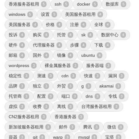
香港服务器租用
ssh
docker
数据库
5
5
5
5
windows
设置
美国服务器租用
5
5
4
美国服务器
价格
注册
全球
4
4
4
4
投诉
购买
托管
sk
数据中心
4
4
4
4
4
硬件
代理服务器
步骤
下载
4
4
4
4
邮箱
国外
镜像
ubuntu
4
4
4
4
wordpress
裸金属服务器
服务器端
3
3
3
稳定性
测速
cdn
快速
漏洞
3
3
3
3
3
品牌
独立
外贸
g
akamai
3
3
3
3
3
托管商
配置
端口
dns
专线
3
3
3
3
3
虚拟
收费
离线
台湾服务器租用
3
3
3
3
CN2服务器租用
香港服务器
3
3
新加坡服务器租用
邮件
腾讯
微信
3
3
3
3
容器
git
warp
mysql
宝塔
3
3
3
3
3