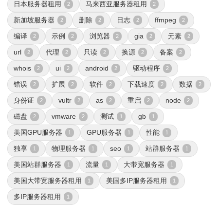
日本服务器租用
马来西亚服务器租用
2
2
新加坡服务器
删除
日志
ffmpeg
2
2
2
2
编译
示例
浏览器
gia
元素
2
2
2
2
2
url
代理
只读
换源
备案
2
2
2
2
2
whois
ui
android
驱动程序
2
2
2
2
错误
扩展
软件
下载速度
数据
2
2
2
2
2
身份证
vultr
as
重启
node
2
2
2
2
2
磁盘
vmware
测试
gb
2
2
1
1
美国GPU服务器
GPU服务器
性能
1
1
1
独享
物理服务器
seo
站群服务器
1
1
1
1
美国站群服务器
流量
大带宽服务器
1
1
1
美国大带宽服务器租用
美国多IP服务器租用
1
1
多IP服务器租用
1