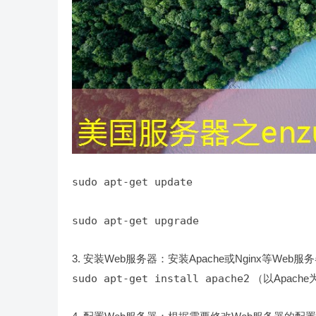
sudo apt-get update
sudo apt-get upgrade
安装Web服务器：安装Apache或Nginx等Web服
sudo apt-get install apache2
（以Apache