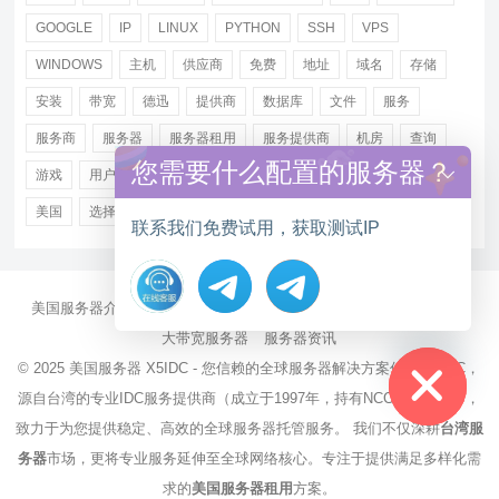
GOOGLE
IP
LINUX
PYTHON
SSH
VPS
WINDOWS
主机
供应商
免费
地址
域名
存储
安装
带宽
德迅
提供商
数据库
文件
服务
服务商
服务器
服务器租用
服务提供商
机房
查询
您需要什么配置的服务器？
游戏
用户
电讯
租用
网站
网络
网络连接
美国
选择
阿里
香港服务器租用
高速
高防
联系我们免费试用，获取测试IP
美国服务器介绍
美国CN2服务器
站群多IP服务器
美国云服务器
Hide chaty
大带宽服务器
服务器资讯
© 2025
美国服务器
X5IDC - 您信赖的全球服务器解决方案伙伴 X5IDC，
源自台湾的专业IDC服务提供商（成立于1997年，持有NCC电信执照），
致力于为您提供稳定、高效的全球服务器托管服务。 我们不仅深耕
台湾服
务器
市场，更将专业服务延伸至全球网络核心。专注于提供满足多样化需
求的
美国服务器租用
方案。